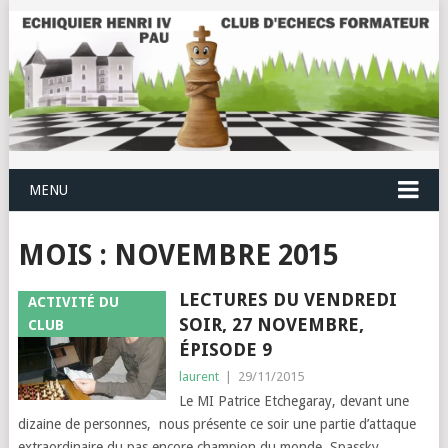
MENU
MOIS :
NOVEMBRE 2015
LECTURES DU VENDREDI
ACTIVITÉ DU
SOIR, 27 NOVEMBRE,
CLUB
ÉPISODE 9
laurent
|
29/11/2015
Le MI Patrice Etchegaray, devant une
dizaine de personnes, nous présente ce soir une partie d’attaque
extraordinaire du pas encore champion du monde, Spassky.