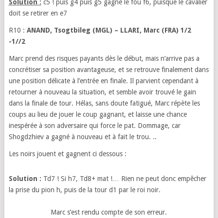
Solution :
c5 ! puis g4 puis g5 gagne le fou f6, puisque le cavalier
doit se retirer en e7
R10 :
ANAND, Tsogtbileg
(MGL)
– LLARI, Marc (FRA) 1/2
-1//2
Marc prend des risques payants dès le début, mais n’arrive pas a
concrétiser sa position avantageuse, et se retrouve finalement dans
une position délicate à l’entrée en finale. Il parvient cependant à
retourner à nouveau la situation, et semble avoir trouvé le gain
dans la finale de tour. Hélas, sans doute fatigué, Marc répète les
coups au lieu de jouer le coup gagnant, et laisse une chance
inespérée à son adversaire qui force le pat. Dommage, car
Shogdzhiev a gagné à nouveau et à fait le trou. ..
Les noirs jouent et gagnent ci dessous :
Solution :
Td7 ! Si h7, Td8+ mat !… Rien ne peut donc empêcher
la prise du pion h, puis de la tour d1 par le roi noir.
Marc s’est rendu compte de son erreur.