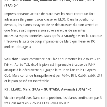
R4 : Table 6
RAMESAN, Raunak Amit (CAN) – LLARI, Marc
(FRA) 0-1
Impressionnante victoire de Marc avec les noirs contre un fort
adversaire (largement sous classé au ELO). Dans la position ci
dessous, les blancs essayent de se débarrasser du pion arriéré c3
que Marc avait imposé à son adversaire par de savantes
manœuvres positionnelles. Mais après la Stratégie vient la Tactique
! Trouvez la suite de coup imparables de Marc qui mène au KO
(indice : clouage !)
Solution :
Marc commence par Fb2 ! pour mettre les 2 tours « en
l’air », Après Tc2, dxc4 le pion est imprenable à cause de Fd4+
attaque à la découverte qui gagne la tour en l’air en b1 ! Après
Cb6, Marc continue tranquillement par Fd4+, Rf1, Cxb6, axb6, c3 !
et le pion passé est inarrêtable.
R3 :
LLARI, Marc (FRA)
–
GUNTAKA, Aayansh (USA) 1-0
Victoire expéditive. Dans cette position, les blancs continuent par 3
très jolis mats en 2 coups ! Les voyez vous ?