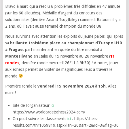
Bravo à marc qui a résolu 6 problèmes très difficiles en 47 minute
(sur les 60 allouées). Médaille d’argent du concours des
solutionnistes (derrière Anand Tsogtbileg) comme à Batoumi il y a
2 ans, où il avait aussi terminé champion du monde U8.
Nous suivrons avec attention les exploits du jeune palois, qui après
sa
brillante troisième place au championnat d’Europe U10
à Prague
, part maintenant en quête du titre mondial à
Montesilvano
en Italie du 15 novembre au 26 novembre (
11
rondes
, dernière ronde mercredi 26/11 à 9h30) ! A noter, jouer
aux échecs permet de visiter de magnifiques lieux à travers le
monde
Première ronde le
vendredi 15 novembre 2024 à 15h
. Allez
marc !
Site de l’organisateur
ici
https://www.worldcadetschess2024.com/
On peut suivre les classements
ici
: https://chess-
results.com/tnr1059819.aspx?lan=20&art=2&rd=3&flag=30