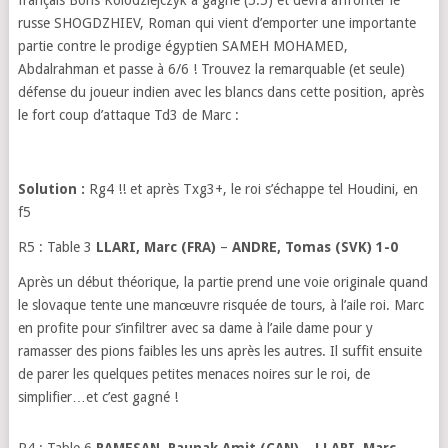
français Boris Kolodziejczyk a gagné (5.5) et devra affronter le
russe SHOGDZHIEV, Roman qui vient d’emporter une importante
partie contre le prodige égyptien SAMEH MOHAMED,
Abdalrahman et passe à 6/6 ! Trouvez la remarquable (et seule)
défense du joueur indien avec les blancs dans cette position, après
le fort coup d’attaque Td3 de Marc :
Solution :
Rg4 !! et après Txg3+, le roi s’échappe tel Houdini, en
f5
R5 : Table 3
LLARI, Marc (FRA)
–
ANDRE, Tomas
(SVK) 1-0
Après un début théorique, la partie prend une voie originale quand
le slovaque tente une manœuvre risquée de tours, à l’aile roi. Marc
en profite pour s’infiltrer avec sa dame à l’aile dame pour y
ramasser des pions faibles les uns après les autres. Il suffit ensuite
de parer les quelques petites menaces noires sur le roi, de
simplifier…et c’est gagné !