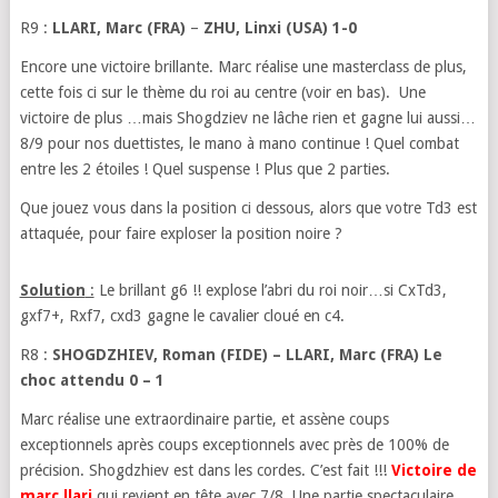
R9 :
LLARI, Marc (FRA)
–
ZHU, Linxi (USA) 1-0
Encore une victoire brillante. Marc réalise une masterclass de plus,
cette fois ci sur le thème du roi au centre (voir en bas). Une
victoire de plus …mais Shogdziev ne lâche rien et gagne lui aussi…
8/9 pour nos duettistes, le mano à mano continue ! Quel combat
entre les 2 étoiles ! Quel suspense ! Plus que 2 parties.
Que jouez vous dans la position ci dessous, alors que votre Td3 est
attaquée, pour faire exploser la position noire ?
Solution
:
Le brillant g6 !! explose l’abri du roi noir…si CxTd3,
gxf7+, Rxf7, cxd3 gagne le cavalier cloué en c4.
R8 :
SHOGDZHIEV, Roman
(FIDE) – LLARI, Marc (FRA) Le
choc attendu 0 – 1
Marc réalise une extraordinaire partie, et assène coups
exceptionnels après coups exceptionnels avec près de 100% de
précision. Shogdzhiev est dans les cordes. C’est fait !!!
Victoire de
marc llari
qui revient en tête avec 7/8. Une partie spectaculaire …