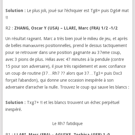
Solution :
Le plus joli, joué sur l’échiquier est Tg8+ puis Dg6# mat
!!
R2 :
ZHANG, Oscar Y (USA) – LLARI, Marc (FRA) 1/2 -1/2
Un résultat rageant. Marc a très bien joué le milieu de jeu, et après
de belles manœuvres positionnelles, prend le dessus tactiquement
pour se retrouver dans une position gagnante au 37eme coup,
avec 3 pions de plus. Hélas avec 47 minutes à la pendule (contre
15 pour son adversaire), il joue très rapidement et avec confiance
un coup de routine (37…Rh7 ?? alors que 37…Tg3+ puis Dxc3
forçait l’abandon), qui donne une occasion inespérée à son
adversaire d’arracher la nulle. Trouvez le coup qui sauve les blancs :
Solution :
Txg7+ !! et les blancs trouvent un échec perpétuel
inespéré.
Le Rh7 fatidique
R1 :
LLARI, Marc (FRA) – AGUIKE, Toshiya (GER) 1-0