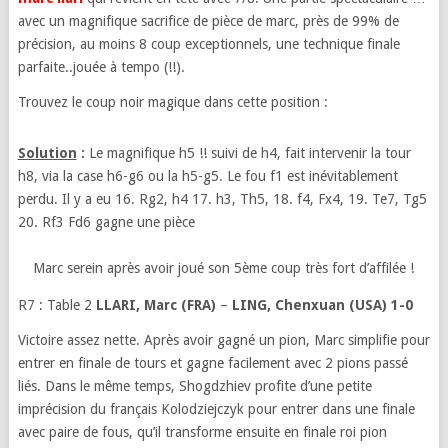
avec un magnifique sacrifice de pièce de marc, près de 99% de
précision, au moins 8 coup exceptionnels, une technique finale
parfaite..jouée à tempo (!!).
Trouvez le coup noir magique dans cette position :
Solution
:
Le magnifique h5 !! suivi de h4, fait intervenir la tour
h8, via la case h6-g6 ou la h5-g5. Le fou f1 est inévitablement
perdu. Il y a eu 16. Rg2, h4 17. h3, Th5, 18. f4, Fx4, 19. Te7, Tg5
20. Rf3 Fd6 gagne une pièce
Marc serein après avoir joué son 5ème coup très fort d’affilée !
R7 : Table 2
LLARI, Marc (FRA)
–
LING, Chenxuan (USA) 1-0
Victoire assez nette. Après avoir gagné un pion, Marc simplifie pour
entrer en finale de tours et gagne facilement avec 2 pions passé
liés. Dans le même temps, Shogdzhiev profite d’une petite
imprécision du français Kolodziejczyk pour entrer dans une finale
avec paire de fous, qu’il transforme ensuite en finale roi pion