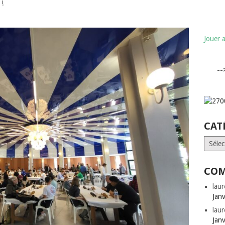
 !
Jouer 
-
CAT
Catégo
COM
laur
Jan
laur
Jan