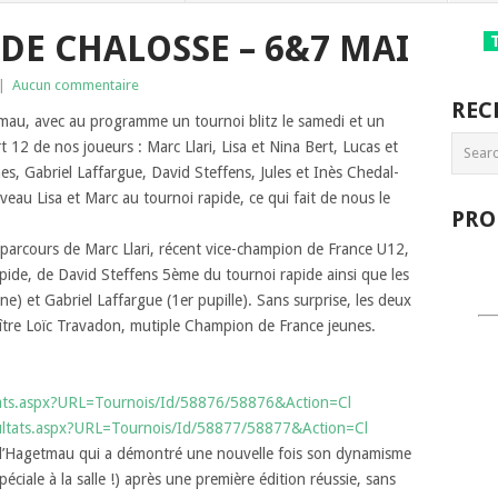
 DE CHALOSSE – 6&7 MAI
|
Aucun commentaire
REC
au, avec au programme un tournoi blitz le samedi et un
 12 de nos joueurs : Marc Llari, Lisa et Nina Bert, Lucas et
s, Gabriel Laffargue, David Steffens, Jules et Inès Chedal-
veau Lisa et Marc au tournoi rapide, ce qui fait de nous le
PRO
s parcours de Marc Llari, récent vice-champion de France U12,
pide, de David Steffens 5ème du tournoi rapide ainsi que les
ne) et Gabriel Laffargue (1er pupille). Sans surprise, les deux
ître Loïc Travadon, mutiple Champion de France jeunes.
ltats.aspx?URL=Tournois/Id/58876/58876&Action=Cl
sultats.aspx?URL=Tournois/Id/58877/58877&Action=Cl
s d’Hagetmau qui a démontré une nouvelle fois son dynamisme
éciale à la salle !) après une première édition réussie, sans