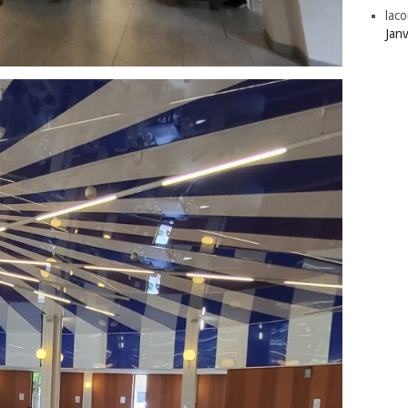
laco
Jan