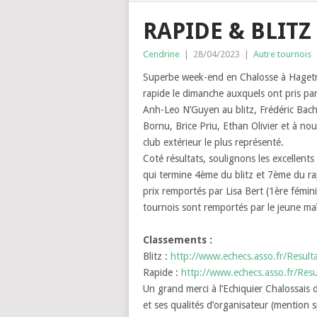
RAPIDE & BLITZ
Cendrine
|
28/04/2023
|
Autre tournois
Superbe week-end en Chalosse à Hagetm
rapide le dimanche auxquels ont pris part
Anh-Leo N’Guyen au blitz, Frédéric Bache
Bornu, Brice Priu, Ethan Olivier et à nou
club extérieur le plus représenté.
Coté résultats, soulignons les excellent
qui termine 4ème du blitz et 7ème du ra
prix remportés par Lisa Bert (1ère fémini
tournois sont remportés par le jeune ma
Classements :
Blitz :
http://www.echecs.asso.fr/Resu
Rapide :
http://www.echecs.asso.fr/Re
Un grand merci à l’Echiquier Chalossai
et ses qualités d’organisateur (mention sp