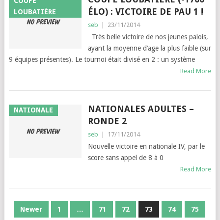
COUPE
ÉLO) : VICTOIRE DE PAU 1 !
LOUBATIÈRE
seb
|
23/11/2014
Très belle victoire de nos jeunes palois,
ayant la moyenne d’age la plus faible (sur
9 équipes présentes). Le tournoi était divisé en 2 : un système
Read More
NATIONALES ADULTES –
NATIONALE
RONDE 2
seb
|
17/11/2014
Nouvelle victoire en nationale IV, par le
score sans appel de 8 à 0
Read More
PAGINATION
Newer
1
…
71
72
73
74
75