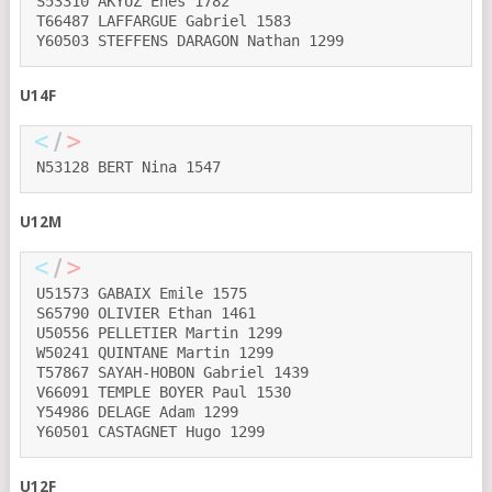
S53310 AKYUZ Enes 1782
T66487 LAFFARGUE Gabriel 1583
Y60503 STEFFENS DARAGON Nathan 1299
U14F
N53128 BERT Nina 1547
U12M
U51573 GABAIX Emile 1575
S65790 OLIVIER Ethan 1461
U50556 PELLETIER Martin 1299
W50241 QUINTANE Martin 1299
T57867 SAYAH-HOBON Gabriel 1439
V66091 TEMPLE BOYER Paul 1530
Y54986 DELAGE Adam 1299
Y60501 CASTAGNET Hugo 1299
U12F