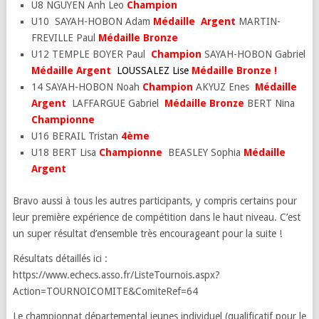
U8 NGUYEN Anh Leo
Champion
U10 SAYAH-HOBON Adam
Médaille
Argent
MARTIN-
FREVILLE Paul
Médaille
Bronze
U12 TEMPLE BOYER Paul
Champion
SAYAH-HOBON Gabriel
Médaille
Argent
LOUSSALEZ Lise
Médaille
Bronze !
14 SAYAH-HOBON Noah
Champion
AKYUZ Enes
Médaille
Argent
LAFFARGUE Gabriel
Médaille
Bronze
BERT Nina
Championne
U16 BERAIL Tristan
4ème
U18 BERT Lisa
Championne
BEASLEY Sophia
Médaille
Argent
Bravo aussi à tous les autres participants, y compris certains pour
leur première expérience de compétition dans le haut niveau. C’est
un super résultat d’ensemble très encourageant pour la suite !
Résultats détaillés ici :
https://www.echecs.asso.fr/ListeTournois.aspx?
Action=TOURNOICOMITE&ComiteRef=64
Le championnat départemental jeunes individuel (qualificatif pour le