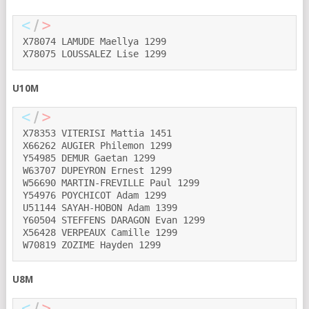
X78074 LAMUDE Maellya 1299
X78075 LOUSSALEZ Lise 1299
U10M
X78353 VITERISI Mattia 1451
X66262 AUGIER Philemon 1299
Y54985 DEMUR Gaetan 1299
W63707 DUPEYRON Ernest 1299
W56690 MARTIN-FREVILLE Paul 1299
Y54976 POYCHICOT Adam 1299
U51144 SAYAH-HOBON Adam 1399
Y60504 STEFFENS DARAGON Evan 1299
X56428 VERPEAUX Camille 1299
W70819 ZOZIME Hayden 1299
U8M