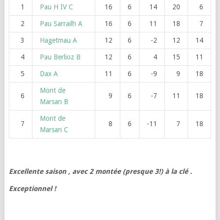
1
Pau H IV C
16
6
14
20
6
2
Pau Sarrailh A
16
6
11
18
7
3
Hagetmau A
12
6
-2
12
14
4
Pau Berlioz B
12
6
4
15
11
5
Dax A
11
6
-9
9
18
Mont de
6
9
6
-7
11
18
Marsan B
Mont de
7
8
6
-11
7
18
Marsan C
Excellente saison , avec 2 montée (presque 3!) à la clé .
Exceptionnel !