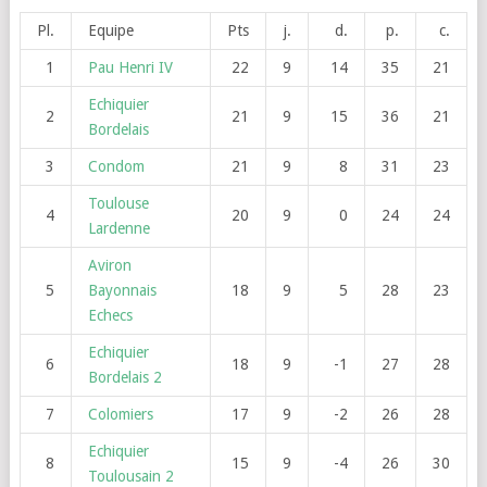
Pl.
Equipe
Pts
j.
d.
p.
c.
1
Pau Henri IV
22
9
14
35
21
Echiquier
2
21
9
15
36
21
Bordelais
3
Condom
21
9
8
31
23
Toulouse
4
20
9
0
24
24
Lardenne
Aviron
5
Bayonnais
18
9
5
28
23
Echecs
Echiquier
6
18
9
-1
27
28
Bordelais 2
7
Colomiers
17
9
-2
26
28
Echiquier
8
15
9
-4
26
30
Toulousain 2