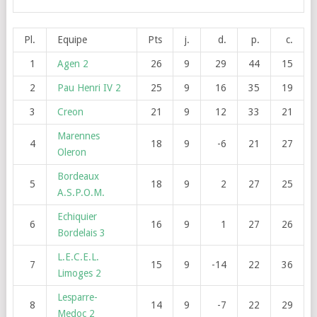
Pl.
Equipe
Pts
j.
d.
p.
c.
1
Agen 2
26
9
29
44
15
2
Pau Henri IV 2
25
9
16
35
19
3
Creon
21
9
12
33
21
Marennes
4
18
9
-6
21
27
Oleron
Bordeaux
5
18
9
2
27
25
A.S.P.O.M.
Echiquier
6
16
9
1
27
26
Bordelais 3
L.E.C.E.L.
7
15
9
-14
22
36
Limoges 2
Lesparre-
8
14
9
-7
22
29
Medoc 2