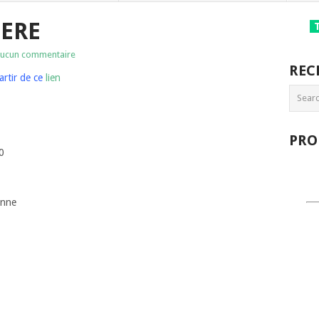
IERE
ucun commentaire
REC
artir de ce
lien
PRO
0
onne