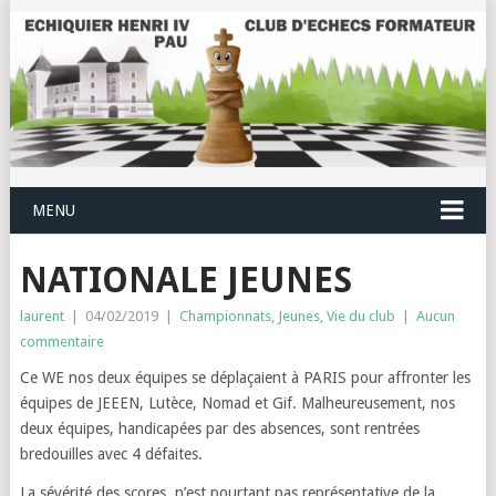
MENU
NATIONALE JEUNES
laurent
|
04/02/2019
|
Championnats
,
Jeunes
,
Vie du club
|
Aucun
commentaire
Ce WE nos deux équipes se déplaçaient à PARIS pour affronter les
équipes de JEEEN, Lutèce, Nomad et Gif. Malheureusement, nos
deux équipes, handicapées par des absences, sont rentrées
bredouilles avec 4 défaites.
La sévérité des scores, n’est pourtant pas représentative de la