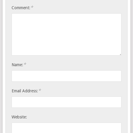
*
Comment:
*
Name:
*
Email Address:
Website: