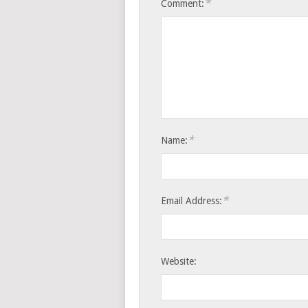
*
Comment:
*
Name:
*
Email Address:
Website: