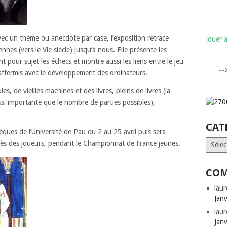
c un thème ou anecdote par case, l’exposition retrace
Jouer 
ennes (vers le Vie siècle) jusqu’à nous. Elle présente les
t pour sujet les échecs et montre aussi les liens entre le jeu
-
 affermis avec le développement des ordinateurs.
s, de vieilles machines et des livres, pleins de livres (la
si importante que le nombre de parties possibles),
CAT
hèques de l’Université de Pau du 2 au 25 avril puis sera
Catégo
rès des joueurs, pendant le Championnat de France jeunes.
COM
laur
Jan
laur
Jan