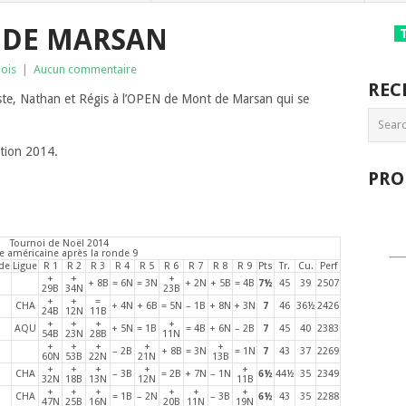
 DE MARSAN
ois
|
Aucun commentaire
REC
ste, Nathan et Régis à l’OPEN de Mont de Marsan qui se
ition 2014.
PRO
Tournoi de Noël 2014
le américaine après la ronde 9
de
Ligue
R 1
R 2
R 3
R 4
R 5
R 6
R 7
R 8
R 9
Pts
Tr.
Cu.
Perf
+
+
+
+ 8B
= 6N
= 3N
+ 2N
+ 5B
= 4B
7½
45
39
2507
29B
34N
23B
+
+
=
CHA
+ 4N
+ 6B
= 5N
– 1B
+ 8N
+ 3N
7
46
36½
2426
24B
12N
11B
+
+
+
+
AQU
+ 5N
= 1B
= 4B
+ 6N
– 2B
7
45
40
2383
54B
23N
28B
11N
+
+
+
+
+
– 2B
+ 8B
= 3N
= 1N
7
43
37
2269
60N
53B
22N
21N
13B
+
+
+
+
+
CHA
– 3B
= 2B
+ 7N
– 1N
6½
44½
35
2349
32N
18B
13N
12N
11B
+
+
+
+
+
+
CHA
= 1B
– 2N
– 3B
6½
43
35
2288
47N
25B
16N
20B
11N
19N