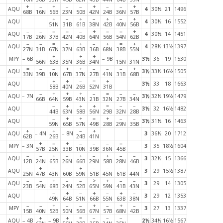
+
–
+
–
–
+
–
–
+
AQU
4
30½
21
1496
68B
16N
56B
23N
50B
42N
24B
36N
57B
+
–
+
–
+
–
+
AQU
4
30½
16
1552
51N
31B
61B
38N
42B
40N
56B
–
–
=
=
–
+
=
=
+
AQU
4
30½
14
1451
17B
26N
37B
42N
40B
64N
56B
54N
62B
–
–
=
–
+
–
+
=
+
AQU
4
28½
13½
1397
27N
31B
67N
37N
63B
36B
68N
38B
55N
–
+
=
+
+
–
–
MPY
– 6B
– 9B
3½
36
19
1530
56N
63B
35N
36B
34N
15N
31N
=
–
–
+
+
–
–
–
+
AQU
3½
33½
16½
1505
33N
39B
10N
67B
37N
27B
41N
31B
68B
+
+
–
=
+
AQU
3½
33
18
1663
58B
40N
26B
52N
31B
–
+
+
+
–
=
–
–
AQU
– 7N
3½
32½
19½
1479
66B
64N
59B
43N
21B
32N
27B
34N
–
+
+
+
=
–
–
AQU
3½
32
16½
1482
44B
63N
58B
56N
29B
32N
28B
–
+
+
=
+
–
–
AQU
3½
31½
16
1463
59N
65B
57N
49B
28B
29N
35B
+
+
–
+
AQU
– 4N
– 8N
3
36½
20
1712
62B
26B
24B
41N
+
=
+
–
–
–
=
MPY
– 3N
3
35
18½
1604
57B
25N
33B
10N
39B
36N
45B
–
–
+
–
+
–
+
–
–
AQU
3
32½
15
1366
12B
24N
65B
26N
66B
29N
58B
28N
46B
–
+
–
–
+
–
=
=
–
AQU
3
29
15½
1387
25N
47B
43N
60B
59N
51B
45N
61B
44N
–
–
+
–
–
>
+
–
–
AQU
3
29
14
1305
23B
54N
68B
24N
52B
65N
59N
41B
43N
–
+
–
+
–
+
–
AQU
3
29
12
1353
49N
64B
51N
66B
55N
63B
38N
–
–
+
–
–
+
–
+
–
MPY
3
27
13
1337
15B
40N
52B
50N
56B
67N
57B
68N
42B
+
+
=
–
–
–
AQU
– 4B
– 9B
2½
34½
16½
1567