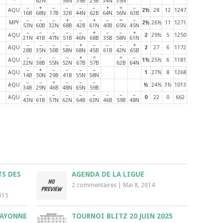
62N
56N
39B
25B
34N
35N
–
+
–
–
–
–
+
=
–
AQU
2½
28
12
1247
16B
68N
17B
32B
44N
62B
64N
56N
63B
–
–
–
+
–
+
–
=
–
MPY
2½
26½
11
1271
53N
60B
32N
68B
42B
61N
40B
65N
45N
–
–
–
–
–
+
–
–
+
AQU
2
29½
5
1250
21N
41B
47N
51B
46N
68B
35B
58N
61N
–
–
–
–
+
–
–
–
+
AQU
2
27
6
1172
28B
35N
50B
58N
68N
45B
61B
42N
65B
–
–
–
–
+
<
=
–
AQU
1½
25½
6
1181
22N
38B
55N
52N
67B
57B
62B
64N
–
+
–
–
–
–
AQU
1
27½
8
1268
14B
50N
29B
41B
55N
58N
–
–
=
–
–
–
AQU
½
24½
3½
1013
34B
29N
46B
48N
65N
59B
–
–
–
–
–
–
–
–
–
AQU
0
22
0
662
43N
61B
57N
62N
64B
63N
46B
59B
48N
TS DES
AGENDA DE LA LIGUE
2 commentaires
|
Mai 8, 2014
015
BAYONNE
TOURNOI BLITZ 20 JUIN 2025