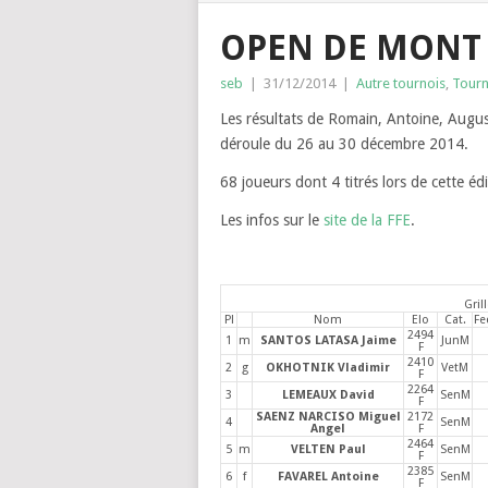
OPEN DE MONT
seb
|
31/12/2014
|
Autre tournois
,
Tourn
Les résultats de Romain, Antoine, Augu
déroule du 26 au 30 décembre 2014.
68 joueurs dont 4 titrés lors de cette éd
Les infos sur le
site de la FFE
.
Gril
Pl
Nom
Elo
Cat.
Fe
2494
1
m
SANTOS LATASA Jaime
JunM
F
2410
2
g
OKHOTNIK Vladimir
VetM
F
2264
3
LEMEAUX David
SenM
F
SAENZ NARCISO Miguel
2172
4
SenM
Angel
F
2464
5
m
VELTEN Paul
SenM
F
2385
6
f
FAVAREL Antoine
SenM
F