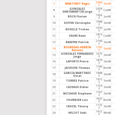
2046
7
MARTINET Regis
SenM
F
GONZALEZ
2059
8
CadM
SANTAMARTIN Jorge
F
1926
9
ROCH Florian
JunM
F
1948
10
DIFFER Christophe
SenM
F
1970
11
ROSELLE Tristan
JunM
F
1815
12
FAURE Remi
CadM
F
2144
13
BAREYRE Patrick
SenM
F
BOURDEAU-HERBIN
1705
14
SenM
Antoine
F
GONZALEZ FERNANDEZ
1673
15
SenM
Jorge
F
1879
16
LAPORTE Pierre
SenM
F
1740
17
JACKSON Thomas
BenM
F
GARCIA MARTINEZ
1848
18
SenM
Oscar
F
1915
19
TORRES Patrice
SenM
F
1729
20
CAZEAUX Didier
SenM
F
1707
21
MICHAUD Stephane
SenM
F
1653
22
FOURNIER Loic
BenM
F
1772
23
CRUZEL Thierry
SenM
F
1612
24
HELIOT Xabi
MinM
F