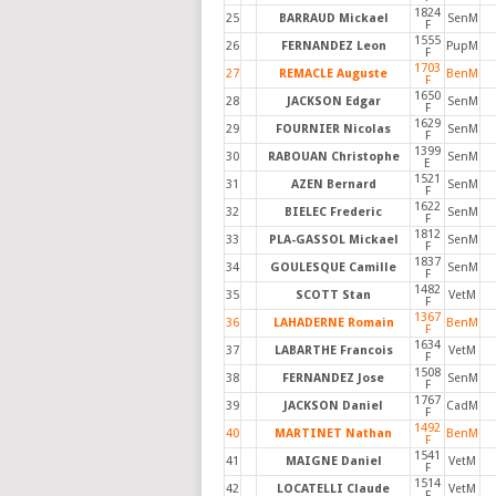
1824
25
BARRAUD Mickael
SenM
F
1555
26
FERNANDEZ Leon
PupM
F
1703
27
REMACLE Auguste
BenM
F
1650
28
JACKSON Edgar
SenM
F
1629
29
FOURNIER Nicolas
SenM
F
1399
30
RABOUAN Christophe
SenM
E
1521
31
AZEN Bernard
SenM
F
1622
32
BIELEC Frederic
SenM
F
1812
33
PLA-GASSOL Mickael
SenM
F
1837
34
GOULESQUE Camille
SenM
F
1482
35
SCOTT Stan
VetM
F
1367
36
LAHADERNE Romain
BenM
F
1634
37
LABARTHE Francois
VetM
F
1508
38
FERNANDEZ Jose
SenM
F
1767
39
JACKSON Daniel
CadM
F
1492
40
MARTINET Nathan
BenM
F
1541
41
MAIGNE Daniel
VetM
F
1514
42
LOCATELLI Claude
VetM
F