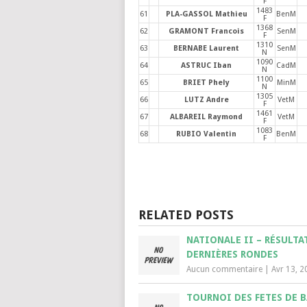
F
1483
61
PLA-GASSOL Mathieu
BenM
F
1368
62
GRAMONT Francois
SenM
F
1310
63
BERNABE Laurent
SenM
N
1090
64
ASTRUC Iban
CadM
N
1100
65
BRIET Phely
MinM
N
1305
66
LUTZ Andre
VetM
F
1461
67
ALBAREIL Raymond
VetM
F
1083
68
RUBIO Valentin
BenM
F
RELATED POSTS
NATIONALE II – RÉSULTA
DERNIÈRES RONDES
Aucun commentaire
|
Avr 13, 2
TOURNOI DES FETES DE 