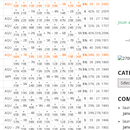
+
=
+
+
–
+
+
+
AQU
– 5B
6½
39
33
2002
50B
14N
15B
20N
11B
30N
12N
16B
+
+
+
+
+
+
– 1N
– 4N
– 2B
6
42½
32
2039
41N
21B
53B
17N
14B
22N
+
–
+
–
+
–
+
+
+
AQU
6
34
27
1760
38N
22B
60N
21B
29N
17B
47N
20B
26N
Jouer 
=
–
+
=
+
=
=
+
+
AQU
6
32½
26
1757
42B
28N
48B
39N
54B
26N
20N
24B
21N
+
+
+
+
AQU
= 2N
+ 7N
– 3B
– 6B
– 5N
5½
43½
33½
2096
31N
27B
30B
25N
+
+
+
+
+
=
-
AQU
– 2B
– 5B
– 7B
5½
41
29½
1931
55N
31N
22B
15N
23N
13N
+
+
+
–
+
+
=
AQU
– 5B
– 4N
5½
40
30½
1963
26B
17N
14N
23B
24N
21B
12B
+
+
–
+
+
–
+
AQU
= 7B
– 8N
5½
38½
30
1885
66N
39N
13B
25N
18B
19B
36B
+
+
+
=
–
–
+
+
– 7N
5½
38
28½
1860
59N
19B
16B
18N
12B
25N
47B
33N
+
+
–
+
=
+
+
AQU
– 6B
– 7N
5½
37½
29
1849
61N
43B
15N
32N
22B
27N
33B
CAT
+
–
+
+
–
=
+
MPY
– 8B
+ 9N
5½
37½
28
1858
45N
13B
61N
29B
19N
18B
32B
Catégo
+
+
+
=
–
=
=
+
– 5N
5½
37½
28
1791
35B
24B
28N
15B
14N
22B
17N
29B
+
–
–
=
+
+
+
+
AQU
– 6B
5½
37
26
1787
40B
15N
20B
38N
35B
28N
17B
14N
=
+
+
+
=
+
COM
AQU
– 7B
– 6N
– 9N
5
40
27
1855
36N
33B
19N
27N
10B
40B
+
+
+
–
+
–
AQU
– 8N
+ 9N
– 4B
5
39½
28
1845
laur
63B
40B
50N
13N
23B
10B
+
+
–
+
=
=
+
AQU
– 4B
– 8B
5
39½
27½
1833
Jan
65B
9N
12N
41B
16N
18N
39B
+
+
+
+
–
–
+
AQU
– 3B
– 1N
5
39
28
1846
laur
57N
38N
43B
13N
12B
21N
30B
+
–
+
+
–
+
–
+
Jan
AQU
– 2N
5
36½
23
1802
55B
18N
57B
53N
13B
43N
10N
39B