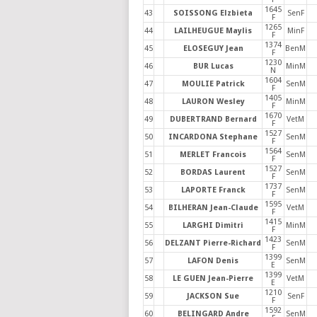
1645
43
SOISSONG Elzbieta
SenF
F
1265
44
LAILHEUGUE Maylis
MinF
F
1374
45
ELOSEGUY Jean
BenM
F
1230
46
BUR Lucas
MinM
N
1604
47
MOULIE Patrick
SenM
F
1405
48
LAURON Wesley
MinM
F
1670
49
DUBERTRAND Bernard
VetM
F
1527
50
INCARDONA Stephane
SenM
F
1564
51
MERLET Francois
SenM
F
1527
52
BORDAS Laurent
SenM
F
1737
53
LAPORTE Franck
SenM
F
1595
54
BILHERAN Jean-Claude
VetM
F
1415
55
LARGHI Dimitri
MinM
F
1423
56
DELZANT Pierre-Richard
SenM
F
1399
57
LAFON Denis
SenM
E
1399
58
LE GUEN Jean-Pierre
VetM
E
1210
59
JACKSON Sue
SenF
F
1592
60
BELINGARD Andre
SenM