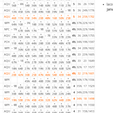
+
=
+
–
+
+
–
=
laco
AQU
– 6N
5
36
26
1741
56B
54B
36N
14B
60N
15B
11B
27N
Jan
–
+
–
+
+
=
=
+
AQU
– 9B
5
36
24½
1776
13N
45B
53N
55B
49N
10B
39N
34B
+
–
+
=
–
+
–
+
=
AQU
5
34
25½
1702
46B
11N
35B
34N
20B
48N
16B
50N
25B
+
+
–
=
–
–
+
+
MPY
– 3N
4½
37½
22½
1671
64N
10B
18B
31N
19B
52N
55B
51N
+
+
–
+
=
+
–
NPC
– 1N
– 9B
4½
36½
22½
1646
67B
66N
17N
55B
51N
52B
18N
=
+
+
–
+
–
+
–
AQU
– 7B
4½
36
26½
1755
39N
32B
36N
11N
34B
33N
37B
23N
–
+
–
+
=
–
–
+
+
PCH
4½
34½
19½
1597
11B
46N
12B
44N
28B
33B
49N
48N
47B
–
+
+
–
+
=
+
–
MPY
– 5B
4½
34
20½
1632
30N
62B
61N
16B
40N
50B
51B
17N
=
–
+
–
+
+
+
–
–
AQU
4½
33
23½
1605
48B
20N
42B
54N
38B
31N
30B
16N
15B
+
+
=
–
–
+
–
+
AQU
– 1B
4½
33
23
1649
67N
41N
27B
30N
47B
60B
26N
50B
–
+
–
=
–
–
+
+
+
AQU
4½
32½
17
1577
18N
64B
27N
47B
19N
37B
63N
60B
52N
=
+
–
–
–
+
+
+
–
AQU
4½
32
21½
1601
20B
42N
30B
25B
47N
46N
54B
43B
14N
=
+
–
+
+
–
+
MPY
4½
30½
17½
1556
45N
46B
48B
35N
38B
30N
41B
+
–
=
–
+
–
=
+
AQU
– 9B
4
35½
17
1529
65N
23B
19B
33N
44B
37N
46N
58B
=
+
–
=
=
+
=
–
–
MPY
4
34½
23½
1592
30B
48N
14B
10B
60N
54N
26B
22N
24N
–
+
–
–
+
–
+
+
–
AQU
4
34½
18
1498
19N
59B
21N
49B
45N
32B
62N
44B
20N
+
–
+
–
–
+
+
–
MPY
– 8B
4
31½
19
1550
63N
34B
66N
22N
53B
48B
57N
37N
=
–
–
=
+
–
–
+
+
AQU
4
31
15½
1413
10N
36B
33N
45B
62N
43B
44N
64B
59N