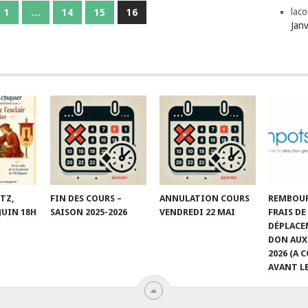
laco
1
…
14
15
16
Jan
TZ,
FIN DES COURS –
ANNULATION COURS
REMBOU
JUIN 18H
SAISON 2025-2026
VENDREDI 22 MAI
FRAIS DE
DÉPLACE
DON AUX
2026 (A
AVANT LE