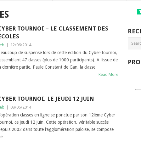
ES
CYBER TOURNOI – LE CLASSEMENT DES
REC
ÉCOLES
eb
|
12/06/2014
eaucoup de suspense lors de cette édition du Cyber-tournoi,
assemblant 47 classes (plus de 1000 participants). A l’issue de
PRO
a dernière partie, Paule Constant de Gan, la classe
Read More
CYBER TOURNOI, LE JEUDI 12 JUIN
eb
|
08/06/2014
’opération classes en ligne se ponctue par son 12ième Cyber
ournoi, ce jeudi 12 juin. Cette opération, véritable succès
epuis 2002 dans toute l’agglomération paloise, se compose
de