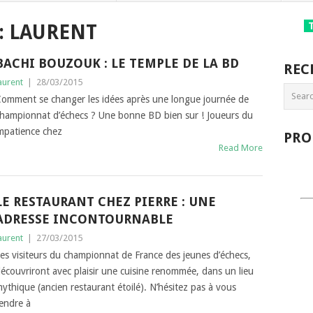
:
LAURENT
BACHI BOUZOUK : LE TEMPLE DE LA BD
REC
aurent
|
28/03/2015
omment se changer les idées après une longue journée de
hampionnat d’échecs ? Une bonne BD bien sur ! Joueurs du
mpatience chez
PRO
Read More
LE RESTAURANT CHEZ PIERRE : UNE
ADRESSE INCONTOURNABLE
aurent
|
27/03/2015
es visiteurs du championnat de France des jeunes d’échecs,
écouvriront avec plaisir une cuisine renommée, dans un lieu
ythique (ancien restaurant étoilé). N’hésitez pas à vous
endre à