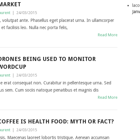
MARKET
laco
Jan
aurent
|
24/03/2015
 volutpat ante. Phasellus eget placerat urna. In ullamcorper
t facilisis leo. Nulla nec porta felis,
Read More
DRONES BEING USED TO MONITOR
WORDCUP
aurent
|
24/03/2015
sque erat consequat non. Curabitur in pellentesque urna. Sed
us sem. Cum sociis natoque penatibus et magnis dis
Read More
COFFEE IS HEALTH FOOD: MYTH OR FACT?
aurent
|
24/03/2015
sis. Maecenas laoreet lobortis tristique. Aenean accumsan