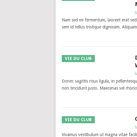
l
Nam sed mi fermentum, laoreet erat sed,
sem id tellus tristique dignissim. Aliquam e
VIE DU CLUB
l
Donec sagittis risus ligula, in pellente
non tincidunt justo. Maecenas vel rhonc
VIE DU CLUB
l
Vivamus vestibulum ut magna vitae facili