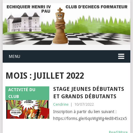
MENU
MOIS :
JUILLET 2022
STAGE JEUNES DÉBUTANTS
ACTIVITÉ DU
ET GRANDS DÉBUTANTS
CLUB
Cendrine
|
10/07/2022
Inscription à partir du lien suivant :
https://forms.gle/6qoWgWg4edB45xzx5
Read More